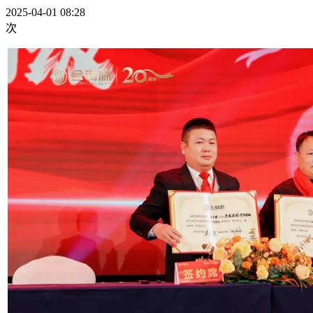
2025-04-01 08:28
次