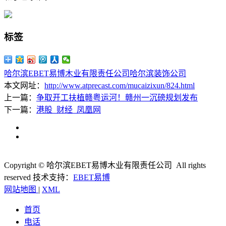
标签
哈尔滨EBET易博木业有限责任公司
哈尔滨装饰公司
本文网址：
http://www.atprecast.com/mucaizixun/824.html
上一篇：
争取开工扶植赣粤运河！赣州一沉磅规划发布
下一篇：
港股_财经_凤凰网
Copyright © 哈尔滨EBET易博木业有限责任公司 All rights
reserved
技术支持：
EBET易博
网站地图
|
XML
首页
电话