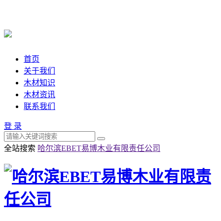
首页
关于我们
木材知识
木材资讯
联系我们
登 录
全站搜索
哈尔滨EBET易博木业有限责任公司