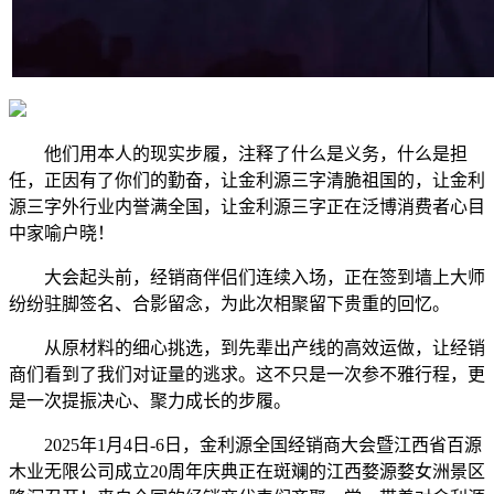
他们用本人的现实步履，注释了什么是义务，什么是担
任，正因有了你们的勤奋，让金利源三字清脆祖国的，让金利
源三字外行业内誉满全国，让金利源三字正在泛博消费者心目
中家喻户晓！
大会起头前，经销商伴侣们连续入场，正在签到墙上大师
纷纷驻脚签名、合影留念，为此次相聚留下贵重的回忆。
从原材料的细心挑选，到先辈出产线的高效运做，让经销
商们看到了我们对证量的逃求。这不只是一次参不雅行程，更
是一次提振决心、聚力成长的步履。
2025年1月4日-6日，金利源全国经销商大会暨江西省百源
木业无限公司成立20周年庆典正在斑斓的江西婺源婺女洲景区