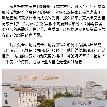
家具板做为家具制制的环节根本材料，对这个行业的质量
取成长都起着举脚轻沉的感化。能够说深耕家具板渠道市场，
就是控制将来板材市场成长的先机，那么将来，家具板又会若
何成长呢？ 金利源高定家具板不竭满脚现形势下泛博消费者
对品牌的高需求、高定位、高质量，轻松处理家具板渠道运营
存正在的燃眉痛点问题。
配合勤奋、配合成长、配合鞭策新形势下品牌高质量成
长！获者，无疑是最为闪烁的那颗星，他们凭仗着超凡的计谋
目光，杰出的立异能力和无畏的拼搏，冲破沉沉坚苦，缔制了
一个又一个传奇，成为行业内当之无愧的领航者！