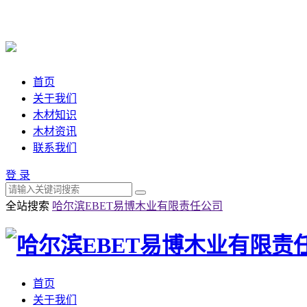
首页
关于我们
木材知识
木材资讯
联系我们
登 录
全站搜索
哈尔滨EBET易博木业有限责任公司
首页
关于我们