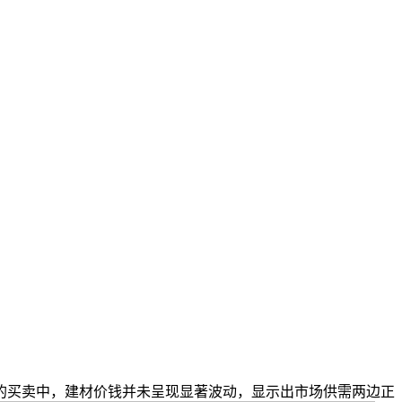
买卖中，建材价钱并未呈现显著波动，显示出市场供需两边正