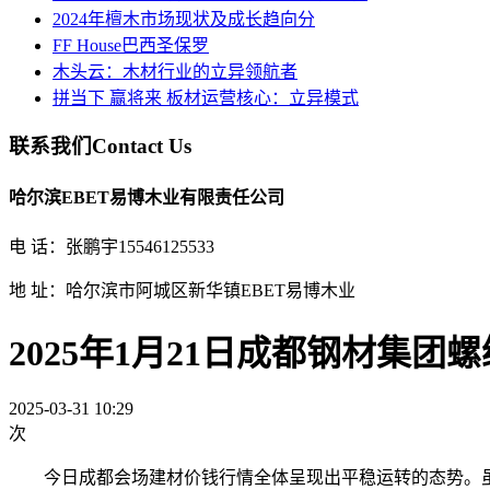
2024年檀木市场现状及成长趋向分
FF House巴西圣保罗
木头云：木材行业的立异领航者
拼当下 赢将来 板材运营核心：立异模式
联系我们
Contact Us
哈尔滨EBET易博木业有限责任公司
电 话：张鹏宇15546125533
地 址：哈尔滨市阿城区新华镇EBET易博木业
2025年1月21日成都钢材集
2025-03-31 10:29
次
今日成都会场建材价钱行情全体呈现出平稳运转的态势。虽