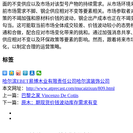
面的不变供应以及市场对该型号产物的持续需求。从市场环境
前市场需求不脚、钢企供应相对不变等要素相关。市场参取者
策的不竭加强和原材料价钱的波动，钢企出产成本也正在不竭
勾当。这可能取当前市场全体成交较差、价钱波动较小的态势
通和合做，配合应对市场变化带来的挑和。通过加强消息共享
供应相对不变以及环保政策等要素的影响。然而，跟着将来市
化，以制定合理的运营策略。
标签
哈尔滨EBET易博木业有限责任公司
哈尔滨装饰公司
本文网址：
http://www.atprecast.com/mucaizixun/809.html
上一篇：
巴黎之家 Vincenzo De Cotiis
下一篇：
原木：期现货价钱波动库存需求有变