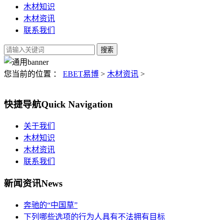
木材知识
木材资讯
联系我们
您当前的位置 ：
EBET易博
>
木材资讯
>
快捷导航
Quick Navigation
关于我们
木材知识
木材资讯
联系我们
新闻资讯
News
奔驰的“中国草”
下列哪些选项的行为人具有不法拥有目标