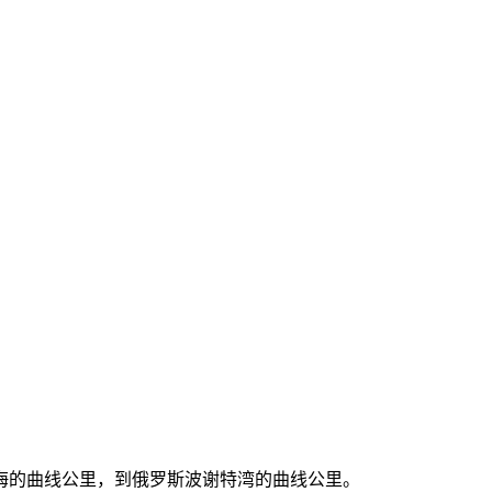
海的曲线公里，到俄罗斯波谢特湾的曲线公里。