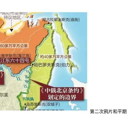
第二次鸦片和平期