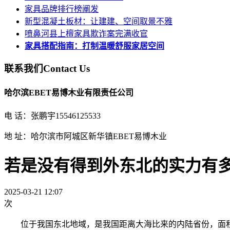
家具品牌排行榜阐发
新型混凝土板材：让建建、空间取景不雅
喷鼻河县上檀家具欺诈案完满收官
家具搭配指南：打制温暖舒服家居空间
联系我们
Contact Us
哈尔滨EBET易博木业有限责任公司
电 话：张鹏宇15546125533
地 址：哈尔滨市阿城区新华镇EBET易博木业
若是没有得到外东北的实力有
2025-03-21 12:07
次
位于我国东北地域，是我国距离大海比来的内陆省份，面积约