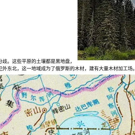
分歧。这些平原的土壤都是黑地盘，
东北，这一地域成为了俄罗斯的木材，建有大量木材加工场。南北