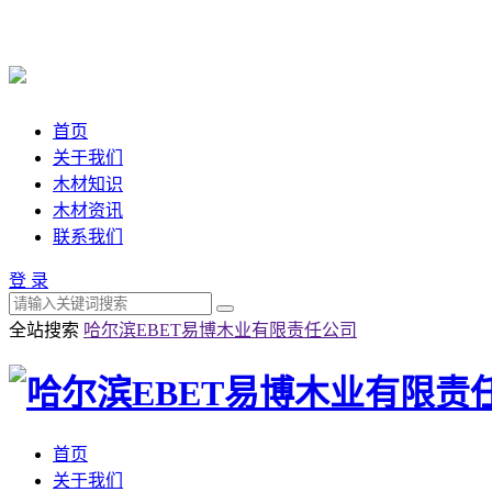
首页
关于我们
木材知识
木材资讯
联系我们
登 录
全站搜索
哈尔滨EBET易博木业有限责任公司
首页
关于我们