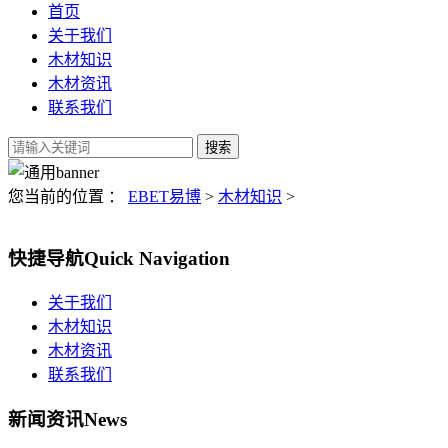
首页
关于我们
木材知识
木材资讯
联系我们
您当前的位置 ：
EBET易博
>
木材知识
>
快捷导航
Quick Navigation
关于我们
木材知识
木材资讯
联系我们
新闻资讯
News