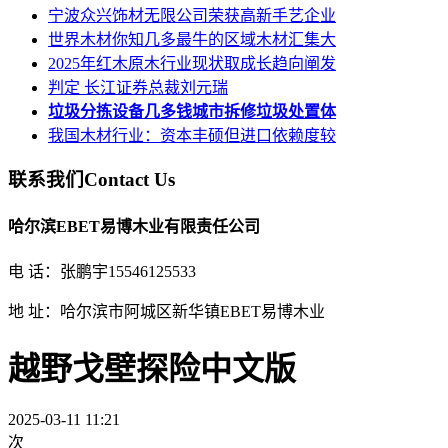
宁波众兴饰材无限公司荣获高新手艺企业
世界木材你知几多最牛的区域木材汇集大
2025年红木原木行业现状取成长趋向阐发
判定 长江证券总裁刘元瑞
垃圾分拣设备几多钱城市拆修垃圾处置体
我国木材行业：资本丰硕但进口依赖度较
联系我们
Contact Us
哈尔滨EBET易博木业有限责任公司
电 话：张鹏宇15546125533
地 址：哈尔滨市阿城区新华镇EBET易博木业
越野戈壁探险中文版
2025-03-11 11:21
次