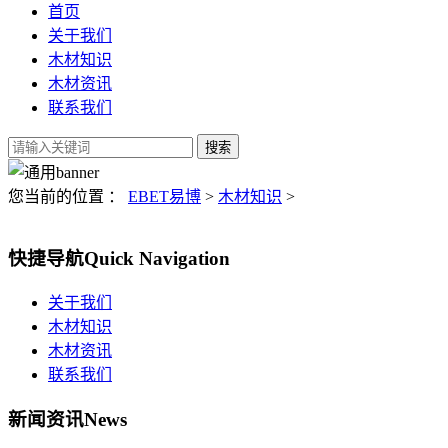
首页
关于我们
木材知识
木材资讯
联系我们
您当前的位置 ：
EBET易博
>
木材知识
>
快捷导航
Quick Navigation
关于我们
木材知识
木材资讯
联系我们
新闻资讯
News