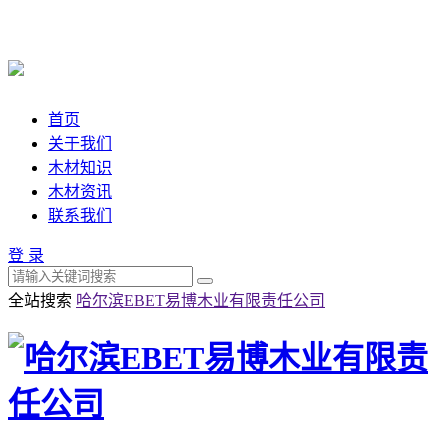
首页
关于我们
木材知识
木材资讯
联系我们
登 录
全站搜索
哈尔滨EBET易博木业有限责任公司