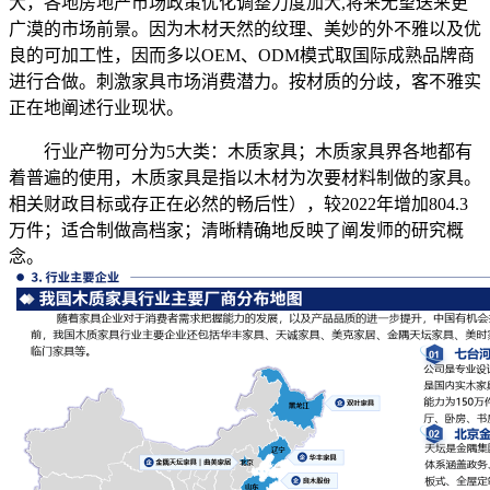
大，各地房地产市场政策优化调整力度加大,将来无望送来更
广漠的市场前景。因为木材天然的纹理、美妙的外不雅以及优
良的可加工性，因而多以OEM、ODM模式取国际成熟品牌商
进行合做。刺激家具市场消费潜力。按材质的分歧，客不雅实
正在地阐述行业现状。
行业产物可分为5大类：木质家具；木质家具界各地都有
着普遍的使用，木质家具是指以木材为次要材料制做的家具。
相关财政目标或存正在必然的畅后性），较2022年增加804.3
万件；适合制做高档家；清晰精确地反映了阐发师的研究概
念。