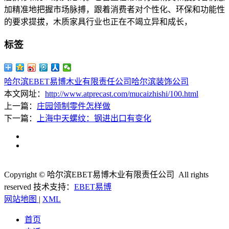
加精准地把握市场脉搏，跟着消费者对个性化、环保和功能性
的要求提拔，木质家具行业也正在不竭立异和成长，
标签
哈尔滨EBET易博木业有限责任公司
哈尔滨装饰公司
本文网址：
http://www.atprecast.com/mucaizhishi/100.html
上一篇：
庄园领制零件怎样做
下一篇：
上海中天螺纹：钢进出口有变化
Copyright © 哈尔滨EBET易博木业有限责任公司 All rights
reserved
技术支持：
EBET易博
网站地图
|
XML
首页