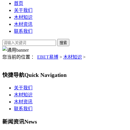
首页
关于我们
木材知识
木材资讯
联系我们
您当前的位置 ：
EBET易博
>
木材知识
>
快捷导航
Quick Navigation
关于我们
木材知识
木材资讯
联系我们
新闻资讯
News