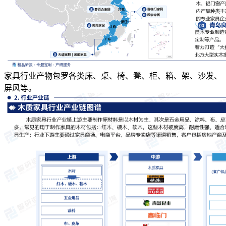
家具行业产物包罗各类床、桌、椅、凳、柜、箱、架、沙发、
屏风等。